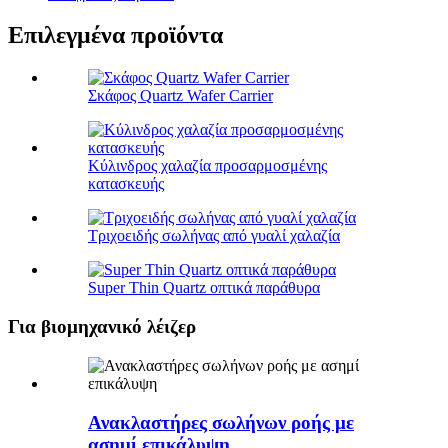
Επιλεγμένα προϊόντα
Σκάφος Quartz Wafer Carrier
Κύλινδρος χαλαζία προσαρμοσμένης
κατασκευής
Τριχοειδής σωλήνας από γυαλί χαλαζία
Super Thin Quartz οπτικά παράθυρα
Για βιομηχανικό λέιζερ
Ανακλαστήρες σωλήνων ροής με
ασημί επικάλυψη