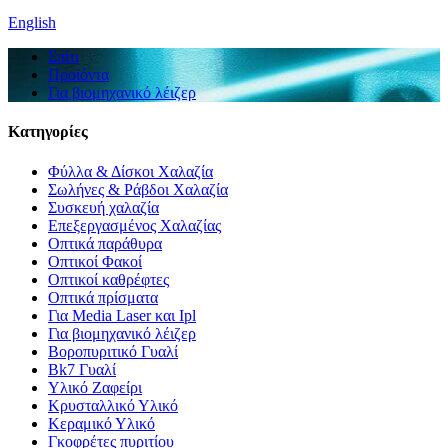
English
Σπίτι
Προϊόντα
Για βιομηχανικό λέιζερ
Κατηγορίες
Φύλλα & Δίσκοι Χαλαζία
Σωλήνες & Ράβδοι Χαλαζία
Συσκευή χαλαζία
Επεξεργασμένος Χαλαζίας
Οπτικά παράθυρα
Οπτικοί Φακοί
Οπτικοί καθρέφτες
Οπτικά πρίσματα
Για Media Laser και Ipl
Για βιομηχανικό λέιζερ
Βοροπυριτικό Γυαλί
Bk7 Γυαλί
Υλικό Ζαφείρι
Κρυσταλλικό Υλικό
Κεραμικό Υλικό
Γκοφρέτες πυριτίου