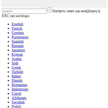
Πατήστε enter για αναζήτηση ή
ESC για κλείσιμο
English
French
German
Portuguese
Spanish
Russian
Japanese
Korean
Arabic
Irish
Greek
Turkish
Italian
Danish
Romanian
Indonesian
Czech
Afrikaans
Swedish
Polish