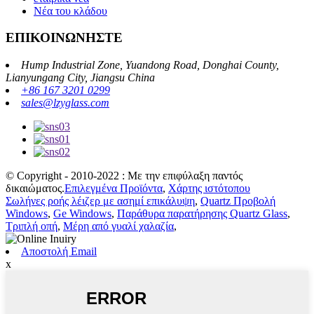
Νέα του κλάδου
ΕΠΙΚΟΙΝΩΝΗΣΤΕ
Hump ​​Industrial Zone, Yuandong Road, Donghai County,
Lianyungang City, Jiangsu China
+86 167 3201 0299
sales@lzyglass.com
© Copyright - 2010-2022 : Με την επιφύλαξη παντός
δικαιώματος.
Επιλεγμένα Προϊόντα
,
Χάρτης ιστότοπου
Σωλήνες ροής λέιζερ με ασημί επικάλυψη
,
Quartz Προβολή
Windows
,
Ge Windows
,
Παράθυρα παρατήρησης Quartz Glass
,
Τριπλή οπή
,
Μέρη από γυαλί χαλαζία
,
Αποστολή Email
x