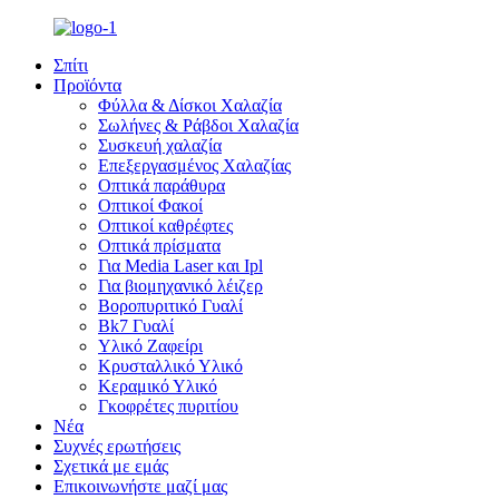
Σπίτι
Προϊόντα
Φύλλα & Δίσκοι Χαλαζία
Σωλήνες & Ράβδοι Χαλαζία
Συσκευή χαλαζία
Επεξεργασμένος Χαλαζίας
Οπτικά παράθυρα
Οπτικοί Φακοί
Οπτικοί καθρέφτες
Οπτικά πρίσματα
Για Media Laser και Ipl
Για βιομηχανικό λέιζερ
Βοροπυριτικό Γυαλί
Bk7 Γυαλί
Υλικό Ζαφείρι
Κρυσταλλικό Υλικό
Κεραμικό Υλικό
Γκοφρέτες πυριτίου
Νέα
Συχνές ερωτήσεις
Σχετικά με εμάς
Επικοινωνήστε μαζί μας