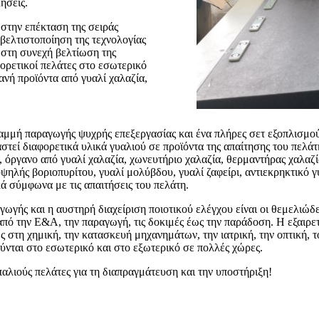
ήσεις.
 στην επέκταση της σειράς
βελτιστοποίηση της τεχνολογίας
 στη συνεχή βελτίωση της
ορετικοί πελάτες στο εσωτερικό
ανή προϊόντα από γυαλί χαλαζία,
ραμμή παραγωγής ψυχρής επεξεργασίας και ένα πλήρες σετ εξοπλισμο
αστεί διαφορετικά υλικά γυαλιού σε προϊόντα της απαίτησης του πελ
, όργανο από γυαλί χαλαζία, χωνευτήριο χαλαζία, θερμαντήρας χαλαζί
υψηλής βοριοπυρίτου, γυαλί μολύβδου, γυαλί ζαφείρι, αντιεκρηκτικό 
ά σύμφωνα με τις απαιτήσεις του πελάτη.
γωγής και η αυστηρή διαχείριση ποιοτικού ελέγχου είναι οι θεμελιώδε
από την Ε&Α, την παραγωγή, τις δοκιμές έως την παράδοση. Η εξαιρετ
 στη χημική, την κατασκευή μηχανημάτων, την ιατρική, την οπτική, τ
ούνται στο εσωτερικό και στο εξωτερικό σε πολλές χώρες.
παλιούς πελάτες για τη διαπραγμάτευση και την υποστήριξη!