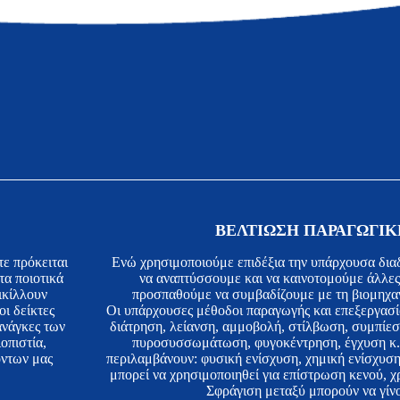
ΒΕΛΤΙΩΣΗ ΠΑΡΑΓΩΓΙΚ
τε πρόκειται
Ενώ χρησιμοποιούμε επιδέξια την υπάρχουσα δια
τα ποιοτικά
να αναπτύσσουμε και να καινοτομούμε άλλες
ικίλλουν
προσπαθούμε να συμβαδίζουμε με τη βιομηχαν
ι δείκτες
Οι υπάρχουσες μέθοδοι παραγωγής και επεξεργασί
 ανάγκες των
διάτρηση, λείανση, αμμοβολή, στίλβωση, συμπίεσ
οπιστία,
πυροσυσσωμάτωση, φυγοκέντρηση, έγχυση κ.λ
όντων μας
περιλαμβάνουν: φυσική ενίσχυση, χημική ενίσχυση
μπορεί να χρησιμοποιηθεί για επίστρωση κενού, 
Σφράγιση μεταξύ μπορούν να γίνο