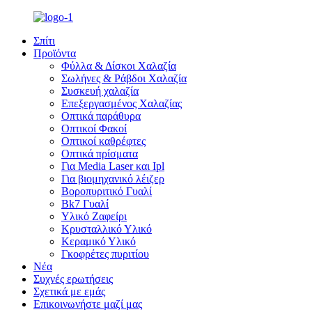
Σπίτι
Προϊόντα
Φύλλα & Δίσκοι Χαλαζία
Σωλήνες & Ράβδοι Χαλαζία
Συσκευή χαλαζία
Επεξεργασμένος Χαλαζίας
Οπτικά παράθυρα
Οπτικοί Φακοί
Οπτικοί καθρέφτες
Οπτικά πρίσματα
Για Media Laser και Ipl
Για βιομηχανικό λέιζερ
Βοροπυριτικό Γυαλί
Bk7 Γυαλί
Υλικό Ζαφείρι
Κρυσταλλικό Υλικό
Κεραμικό Υλικό
Γκοφρέτες πυριτίου
Νέα
Συχνές ερωτήσεις
Σχετικά με εμάς
Επικοινωνήστε μαζί μας