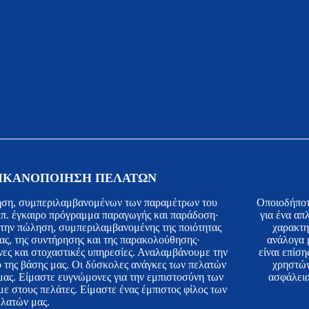
ΙΚΑΝΟΠΟΙΗΣΗ ΠΕΛΑΤΩΝ
ληση, συμπεριλαμβανομένων των παραμέτρων του
Οποιοδήποτε
κ.λπ. έγκαιρο πρόγραμμα παραγωγής και παράδοση·
για ένα απ
 την πώληση, συμπεριλαμβανομένης της ποιότητας
χαρακτη
ίας, της συντήρησης και της παρακολούθησης·
ανάλογα μ
ς και στοχαστικές υπηρεσίες. Αναλαμβάνουμε την
είναι επίση
ιο της βάσης μας. Οι δύσκολες ανάγκες των πελατών
χρηστών
 μας. Είμαστε ευγνώμονες για την εμπιστοσύνη των
ασφάλεια
ε στους πελάτες. Είμαστε ένας έμπιστος φίλος των
ελατών μας.