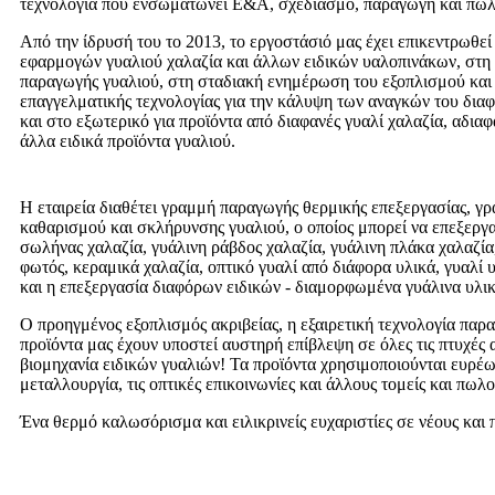
τεχνολογία που ενσωματώνει Ε&Α, σχεδιασμό, παραγωγή και πωλ
Από την ίδρυσή του το 2013, το εργοστάσιό μας έχει επικεντρωθεί
εφαρμογών γυαλιού χαλαζία και άλλων ειδικών υαλοπινάκων, στη 
παραγωγής γυαλιού, στη σταδιακή ενημέρωση του εξοπλισμού και
επαγγελματικής τεχνολογίας για την κάλυψη των αναγκών του διαφ
και στο εξωτερικό για προϊόντα από διαφανές γυαλί χαλαζία, αδιαφ
άλλα ειδικά προϊόντα γυαλιού.
Η εταιρεία διαθέτει γραμμή παραγωγής θερμικής επεξεργασίας, γ
καθαρισμού και σκλήρυνσης γυαλιού, ο οποίος μπορεί να επεξεργ
σωλήνας χαλαζία, γυάλινη ράβδος χαλαζία, γυάλινη πλάκα χαλαζία
φωτός, κεραμικά χαλαζία, οπτικό γυαλί από διάφορα υλικά, γυαλί 
και η επεξεργασία διαφόρων ειδικών - διαμορφωμένα γυάλινα υλικ
Ο προηγμένος εξοπλισμός ακριβείας, η εξαιρετική τεχνολογία παρα
προϊόντα μας έχουν υποστεί αυστηρή επίβλεψη σε όλες τις πτυχές 
βιομηχανία ειδικών γυαλιών! Τα προϊόντα χρησιμοποιούνται ευρέως
μεταλλουργία, τις οπτικές επικοινωνίες και άλλους τομείς και πωλ
Ένα θερμό καλωσόρισμα και ειλικρινείς ευχαριστίες σε νέους και 