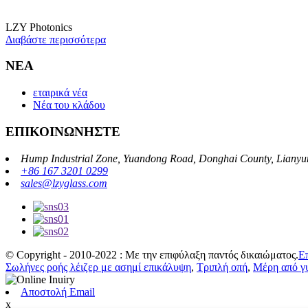
LZY Photonics
Διαβάστε περισσότερα
ΝΕΑ
εταιρικά νέα
Νέα του κλάδου
ΕΠΙΚΟΙΝΩΝΗΣΤΕ
Hump ​​Industrial Zone, Yuandong Road, Donghai County, Lianyu
+86 167 3201 0299
sales@lzyglass.com
© Copyright - 2010-2022 : Με την επιφύλαξη παντός δικαιώματος.
Ε
Σωλήνες ροής λέιζερ με ασημί επικάλυψη
,
Τριπλή οπή
,
Μέρη από γυ
Αποστολή Email
x