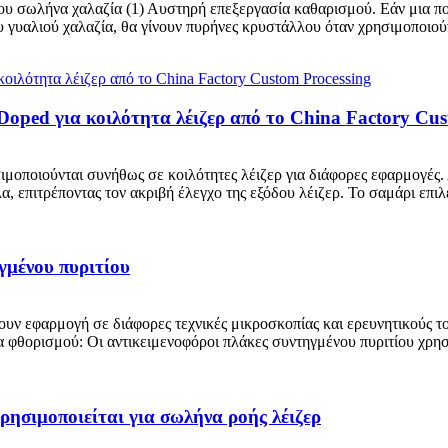
 του σωλήνα χαλαζία (1) Αυστηρή επεξεργασία καθαρισμού. Εάν μια π
ου γυαλιού χαλαζία, θα γίνουν πυρήνες κρυστάλλου όταν χρησιμοποιού
oped για κοιλότητα λέιζερ από το China Factory Cus
μοποιούνται συνήθως σε κοιλότητες λέιζερ για διάφορες εφαρμογές. 
, επιτρέποντας τον ακριβή έλεγχο της εξόδου λέιζερ. Το σαμάρι επι
γμένου πυριτίου
ν εφαρμογή σε διάφορες τεχνικές μικροσκοπίας και ερευνητικούς τομε
 φθορισμού: Οι αντικειμενοφόροι πλάκες συντηγμένου πυριτίου χρη
ρησιμοποιείται για σωλήνα ροής λέιζερ