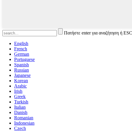
Πατήστε enter για αναζήτηση ή ESC
English
French
German
Portuguese
Spanish
Russian
Japanese
Korean
Arabic
Irish
Greek
Turkish
Italian
Danish
Romanian
Indonesian
Czech