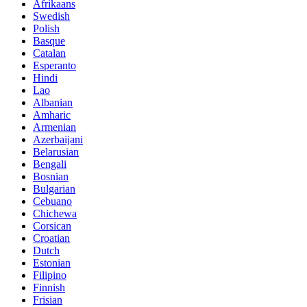
Afrikaans
Swedish
Polish
Basque
Catalan
Esperanto
Hindi
Lao
Albanian
Amharic
Armenian
Azerbaijani
Belarusian
Bengali
Bosnian
Bulgarian
Cebuano
Chichewa
Corsican
Croatian
Dutch
Estonian
Filipino
Finnish
Frisian