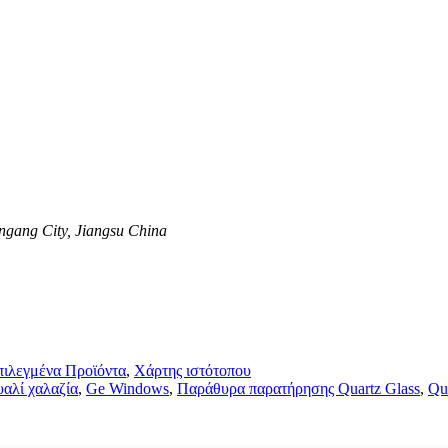
ngang City, Jiangsu China
πιλεγμένα Προϊόντα
,
Χάρτης ιστότοπου
αλί χαλαζία
,
Ge Windows
,
Παράθυρα παρατήρησης Quartz Glass
,
Qu