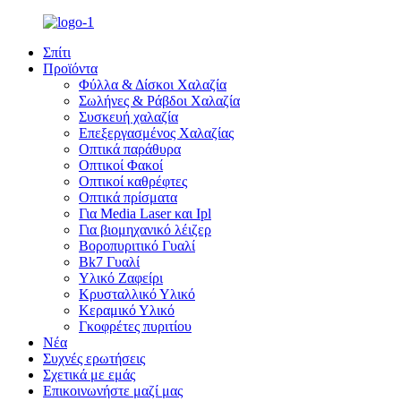
Σπίτι
Προϊόντα
Φύλλα & Δίσκοι Χαλαζία
Σωλήνες & Ράβδοι Χαλαζία
Συσκευή χαλαζία
Επεξεργασμένος Χαλαζίας
Οπτικά παράθυρα
Οπτικοί Φακοί
Οπτικοί καθρέφτες
Οπτικά πρίσματα
Για Media Laser και Ipl
Για βιομηχανικό λέιζερ
Βοροπυριτικό Γυαλί
Bk7 Γυαλί
Υλικό Ζαφείρι
Κρυσταλλικό Υλικό
Κεραμικό Υλικό
Γκοφρέτες πυριτίου
Νέα
Συχνές ερωτήσεις
Σχετικά με εμάς
Επικοινωνήστε μαζί μας