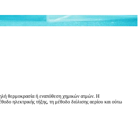
υψηλή θερμοκρασία ή εναπόθεση χημικών ατμών. Η
έθοδο ηλεκτρικής τήξης, τη μέθοδο διύλισης αερίου και ούτω