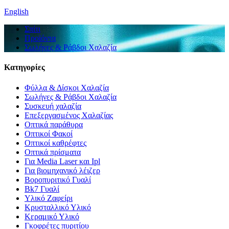
English
Σπίτι
Προϊόντα
Σωλήνες & Ράβδοι Χαλαζία
Κατηγορίες
Φύλλα & Δίσκοι Χαλαζία
Σωλήνες & Ράβδοι Χαλαζία
Συσκευή χαλαζία
Επεξεργασμένος Χαλαζίας
Οπτικά παράθυρα
Οπτικοί Φακοί
Οπτικοί καθρέφτες
Οπτικά πρίσματα
Για Media Laser και Ipl
Για βιομηχανικό λέιζερ
Βοροπυριτικό Γυαλί
Bk7 Γυαλί
Υλικό Ζαφείρι
Κρυσταλλικό Υλικό
Κεραμικό Υλικό
Γκοφρέτες πυριτίου