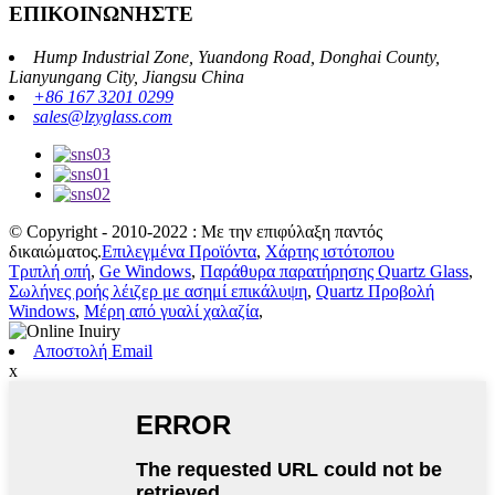
ΕΠΙΚΟΙΝΩΝΗΣΤΕ
Hump ​​Industrial Zone, Yuandong Road, Donghai County,
Lianyungang City, Jiangsu China
+86 167 3201 0299
sales@lzyglass.com
© Copyright - 2010-2022 : Με την επιφύλαξη παντός
δικαιώματος.
Επιλεγμένα Προϊόντα
,
Χάρτης ιστότοπου
Τριπλή οπή
,
Ge Windows
,
Παράθυρα παρατήρησης Quartz Glass
,
Σωλήνες ροής λέιζερ με ασημί επικάλυψη
,
Quartz Προβολή
Windows
,
Μέρη από γυαλί χαλαζία
,
Αποστολή Email
x