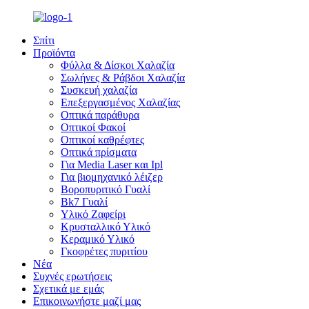
Σπίτι
Προϊόντα
Φύλλα & Δίσκοι Χαλαζία
Σωλήνες & Ράβδοι Χαλαζία
Συσκευή χαλαζία
Επεξεργασμένος Χαλαζίας
Οπτικά παράθυρα
Οπτικοί Φακοί
Οπτικοί καθρέφτες
Οπτικά πρίσματα
Για Media Laser και Ipl
Για βιομηχανικό λέιζερ
Βοροπυριτικό Γυαλί
Bk7 Γυαλί
Υλικό Ζαφείρι
Κρυσταλλικό Υλικό
Κεραμικό Υλικό
Γκοφρέτες πυριτίου
Νέα
Συχνές ερωτήσεις
Σχετικά με εμάς
Επικοινωνήστε μαζί μας