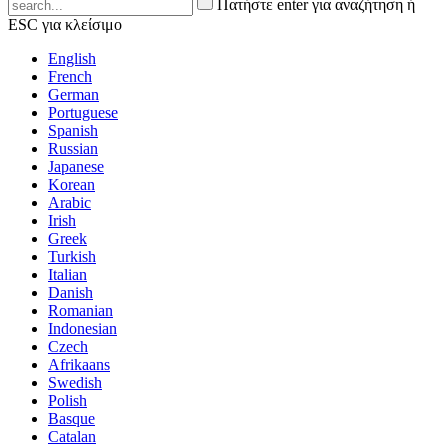
Πατήστε enter για αναζήτηση ή
ESC για κλείσιμο
English
French
German
Portuguese
Spanish
Russian
Japanese
Korean
Arabic
Irish
Greek
Turkish
Italian
Danish
Romanian
Indonesian
Czech
Afrikaans
Swedish
Polish
Basque
Catalan