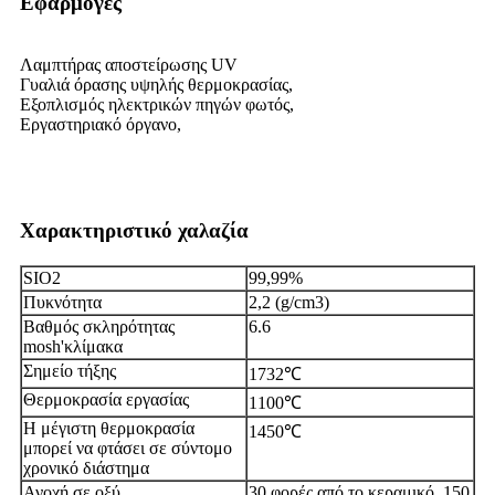
Εφαρμογές
Λαμπτήρας αποστείρωσης UV
Γυαλιά όρασης υψηλής θερμοκρασίας,
Εξοπλισμός ηλεκτρικών πηγών φωτός,
Εργαστηριακό όργανο,
Χαρακτηριστικό χαλαζία
SIO2
99,99%
Πυκνότητα
2,2 (g/cm3)
Βαθμός σκληρότητας
6.6
mosh
'
κλίμακα
Σημείο τήξης
1732
℃
Θερμοκρασία εργασίας
1100
℃
Η μέγιστη θερμοκρασία
1450
℃
μπορεί να φτάσει σε σύντομο
χρονικό διάστημα
Ανοχή σε οξύ
30 φορές από το κεραμικό, 150