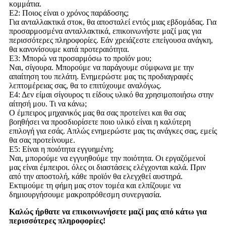
κομμάτια.
Ε2: Ποιος είναι ο χρόνος παράδοσης;
Για ανταλλακτικά στοκ, θα αποσταλεί εντός μιας εβδομάδας. Για
προσαρμοσμένα ανταλλακτικά, επικοινωνήστε μαζί μας για
περισσότερες πληροφορίες. Εάν χρειάζεστε επείγουσα ανάγκη,
θα κανονίσουμε κατά προτεραιότητα.
Ε3: Μπορώ να προσαρμόσω το προϊόν μου;
Ναι, σίγουρα. Μπορούμε να παράγουμε σύμφωνα με την
απαίτηση του πελάτη. Ενημερώστε μας τις προδιαγραφές
λεπτομέρειας σας, θα το επιτύχουμε αναλόγως.
Ε4: Δεν είμαι σίγουρος τι είδους υλικό θα χρησιμοποιήσω στην
αίτησή μου. Τι να κάνω;
Ο έμπειρος μηχανικός μας θα σας προτείνει και θα σας
βοηθήσει να προσδιορίσετε ποιο υλικό είναι η καλύτερη
επιλογή για εσάς. Απλώς ενημερώστε μας τις ανάγκες σας, εμείς
θα σας προτείνουμε.
Ε5: Είναι η ποιότητα εγγυημένη;
Ναι, μπορούμε να εγγυηθούμε την ποιότητα. Οι εργαζόμενοί
μας είναι έμπειροι. όλες οι διαστάσεις ελέγχονται καλά. Πριν
από την αποστολή, κάθε προϊόν θα ελεγχθεί αυστηρά.
Εκτιμούμε τη φήμη μας στον τομέα και ελπίζουμε να
δημιουργήσουμε μακροπρόθεσμη συνεργασία.
Καλώς ήρθατε να επικοινωνήσετε μαζί μας από κάτω για
περισσότερες πληροφορίες!