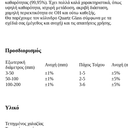
καθαρότητας (99,95%). Έχει πολλά καλά χαρακτηριστικά, όπως
υψηλή καθαρότητα, ισχυρή μετάδοση, ακριβή διάσταση,
χαμηλή περιεκτικότητα σε ΟΗ και ούτω καθεξής.
Θα παρέχουμε τον κύλινδρο Quartz Glass σύμφωνα με τα
σχέδιά σας (μέγεθος και ανοχή) και τις απαιτήσεις χρήσης.
Προσδιορισμός
Εξωτερική
Ανοχή (mm)
Πάχος Τοίχου
Ανοχή (
διάμετρος (mm)
3-50
±1%
1-5
±5%
50-100
±1%
2-5
±5%
100-200
±1%
3-6
±5%
Υλικό
Τετηγμένος χαλαζίας